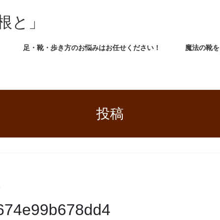
根と」
足・靴・歩き方のお悩みはお任せください！
魔法の靴を
投稿
o
674e99b678dd4