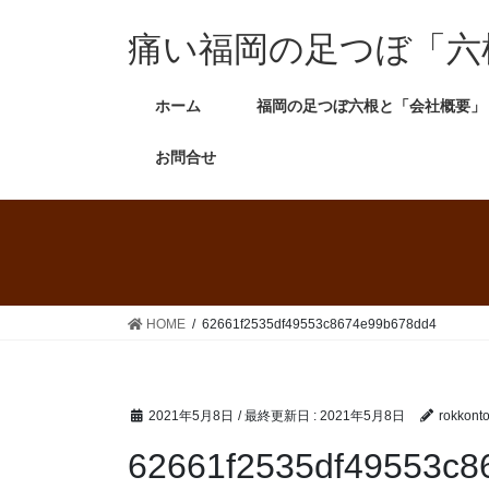
痛い福岡の足つぼ「六
ホーム
福岡の足つぼ六根と「会社概要」
お問合せ
HOME
62661f2535df49553c8674e99b678dd4
2021年5月8日
/ 最終更新日 :
2021年5月8日
rokkont
62661f2535df49553c8